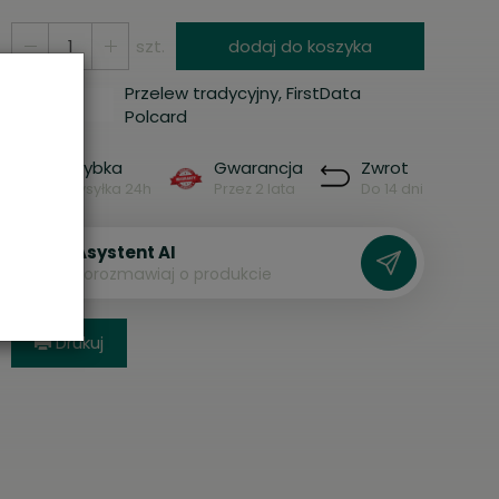
szt.
dodaj do koszyka
Przelew tradycyjny, FirstData
Polcard
Szybka
Gwarancja
Zwrot
Wysyłka 24h
Przez 2 lata
Do 14 dni
Asystent AI
P
o
r
o
z
m
a
w
i
a
j
o
p
r
o
d
u
k
c
i
e
Drukuj