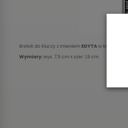
Brelok do kluczy z imieniem
EDYTA
w kształcie ta
Wymiary:
wys. 7,5 cm x szer. 1,9 cm