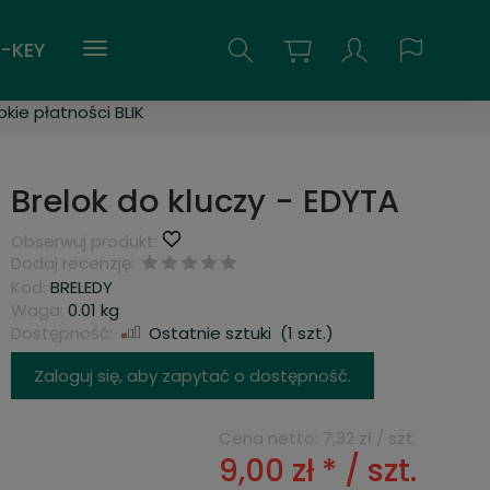
-KEY
kie płatności BLIK
Brelok do kluczy - EDYTA
Obserwuj produkt:
Dodaj recenzję:
Kod:
BRELEDY
Waga:
0.01
kg
Dostępność:
Ostatnie sztuki
(
1
szt.)
Zaloguj się, aby zapytać o dostępność.
Cena netto:
7,32 zł
/ szt.
9,00 zł *
/ szt.