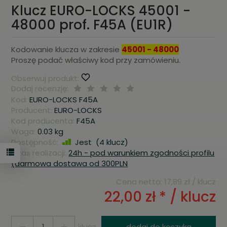
Klucz EURO-LOCKS 45001 -
48000 prof. F45A (EU1R)
Kodowanie klucza w zakresie
45001 - 48000
Proszę podać właściwy kod przy zamówieniu.
Obserwuj produkt:
Dodaj recenzję:
Kod:
EURO-LOCKS F45A
Producent:
EURO-LOCKS
Kod producenta:
F45A
Waga:
0.03
kg
Dostępność:
Jest
(
4
klucz)
Czas realizacji:
24h - pod warunkiem zgodności profilu
(darmowa dostawa od 300PLN
Cena netto:
17,89 zł
/ klucz
22,00 zł *
/ klucz
klucz
dodaj do koszyka