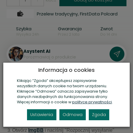
Przelew tradycyjny, FirstData Polcard
Szybka
Gwarancja
Zwrot
Wysyłka 24h
Przez 2 lata
Do 14 dni
Asystent AI
P
o
r
o
z
m
a
w
i
a
j
o
p
r
o
d
u
k
c
i
e
Informacja o cookies
Drukuj
Klikając “Zgoda” akceptujesz zapisywanie
wszystkich danych cookie na twoim urządzeniu.
Kliknięcie “Odmowa” oznacza zapisywanie tylko
Jak dorobić klucz?
danych niezbędnych do funkcjonowania strony.
Więcej informacji o cookie w
polityce prywatności
.
Wybierz w polu "Ilość kluczy" preferowaną liczbę
kopii.
Ustawienia
Odmowa
Zgoda
Wykonaj zdjęcie cylindra zamka lub klucza z nabitym
numerem.
Otwórz
ImgBB
i naciśnij "Rozpocznij wysyłanie"