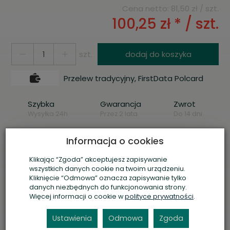
Cena netto:
81,50 zł
/ szt.
100,25 zł *
/ szt.
szt.
dodaj do koszyka
Przelew tradycyjny, FirstData Polcard
Szybka
Gwarancja
Zwrot
Wysyłka 24h
Przez 2 lata
Do 14 dni
Informacja o cookies
Asystent AI
P
o
r
o
z
m
a
w
i
a
j
o
p
r
o
d
u
k
c
i
e
Klikając “Zgoda” akceptujesz zapisywanie
wszystkich danych cookie na twoim urządzeniu.
Kliknięcie “Odmowa” oznacza zapisywanie tylko
Drukuj
danych niezbędnych do funkcjonowania strony.
Więcej informacji o cookie w
polityce prywatności
.
Jak rozpoznać klucz?
Ustawienia
Odmowa
Zgoda