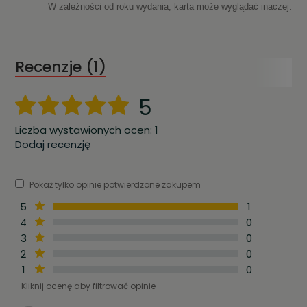
W zależności od roku wydania, karta może wyglądać inaczej.
Recenzje (1)
5
Liczba wystawionych ocen: 1
Dodaj recenzję
Pokaż tylko opinie potwierdzone zakupem
5
1
4
0
3
0
2
0
1
0
Kliknij ocenę aby filtrować opinie