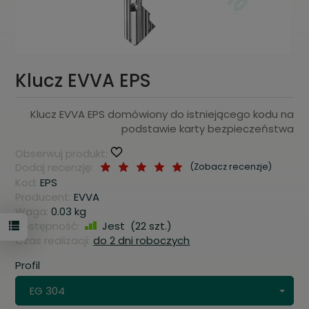
Klucz EVVA EPS
Klucz EVVA EPS domówiony do istniejącego kodu na
podstawie karty bezpieczeństwa
Obserwuj produkt:
Dodaj recenzję:
(
Zobacz recenzje
)
Kod:
EPS
Producent:
EVVA
Waga:
0.03
kg
Dostępność:
Jest
(
22
szt.)
Czas realizacji:
do 2 dni roboczych
Profil
EG 304