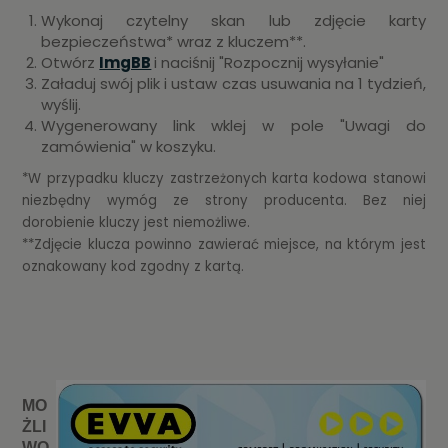
Wykonaj czytelny skan lub zdjęcie karty
bezpieczeństwa* wraz z kluczem**.
Otwórz
ImgBB
i naciśnij "Rozpocznij wysyłanie"
Załaduj swój plik i ustaw czas usuwania na 1 tydzień,
wyślij.
Wygenerowany link wklej w pole "Uwagi do
zamówienia" w koszyku.
*W przypadku kluczy zastrzeżonych karta kodowa stanowi
niezbędny wymóg ze strony producenta. Bez niej
dorobienie kluczy jest niemożliwe.
**Zdjęcie klucza powinno zawierać miejsce, na którym jest
oznakowany kod zgodny z kartą.
MO
ŻLI
WO