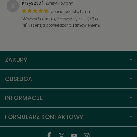
Krzysztof
Zweryfikowany
K
ponad pół roku temu
Wszystko w najlepszym porządku
Recenzja potwierdzona zamówieniem.
ZAKUPY
OBSŁUGA
INFORMACJE
FORMULARZ KONTAKTOWY