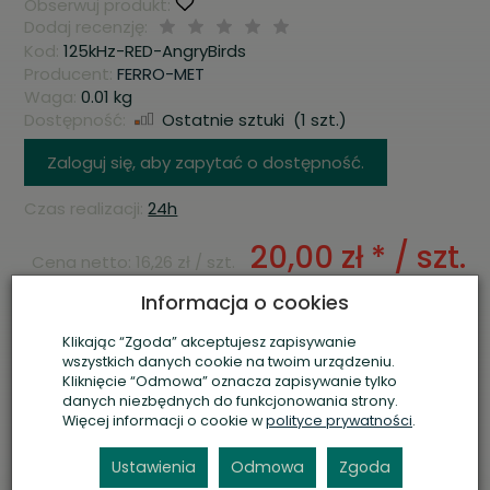
Obserwuj produkt:
Dodaj recenzję:
Kod:
125kHz-RED-AngryBirds
Producent:
FERRO-MET
Waga:
0.01
kg
Dostępność:
Ostatnie sztuki
(
1
szt.)
Zaloguj się, aby zapytać o dostępność.
Czas realizacji:
24h
20,00 zł *
/ szt.
Cena netto:
16,26 zł
/ szt.
Informacja o cookies
szt.
dodaj do koszyka
Klikając “Zgoda” akceptujesz zapisywanie
wszystkich danych cookie na twoim urządzeniu.
Przelew tradycyjny, FirstData Polcard
Kliknięcie “Odmowa” oznacza zapisywanie tylko
danych niezbędnych do funkcjonowania strony.
Więcej informacji o cookie w
polityce prywatności
.
Szybka
Gwarancja
Zwrot
Wysyłka 24h
Przez 2 lata
Do 14 dni
Ustawienia
Odmowa
Zgoda