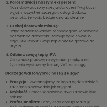
Porozmawiaj z naszym ekspertem:
Nasz doświadczony specjalista oceni Twój klucz i
wyjaśni wszystkie szczegóły usługi. Zyskasz
pewność, że kopia będzie działać idealnie.
Czekaj dosłownie minutę:
Dzięki zaawansowanym technologiom kopiowanie
pastylek do domofonu zajmuje tylko chwilę. W
ciągu kilku minut Twoja kopia będzie gotowa do
użycia.
Odbierz swoją kopię i FV:
Otrzymasz precyzyjnie wykonaną kopię, a na
życzenie wystawimy fakturę VAT za usługę.
Dlaczego warto wybrać naszą usługę?
Precyzja:
Gwarantujemy, że kopia będzie działać
tak samo niezawodnie jak oryginał.
Szybkość:
Proces kopiowania trwa zaledwie kilka
sekund.
Profesjonalizm:
Każdy etap obsługi realizują
doświadczeni specjaliści z użyciem nowoczesnych