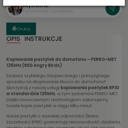
Asystent AI
P
o
r
o
z
m
a
w
i
a
j
o
p
r
o
d
u
k
c
i
e
Drukuj
OPIS
INSTRUKCJE
Kopiowanie pastylek do domofonu – FERRO-MET
125kHz (RED Angry Birds)
Szukasz szybkiego, bezpiecznego i precyzyjnego
sposobu na skopiowanie klucza do domofonu?
Skorzystaj z naszej usługi
kopiowania pastylek RFID
w standardzie 125kHz
, w tym systemów FERRO-MET.
Dzięki nowoczesnym technologiom wykonujemy
trwałe kopie pastylek w ciągu kilku minut.
Nasze pastylki o wysokiej odporności (klasa
szczelności IP66) gwarantują niezawodność działania,
idealnie odwzorowując oryginalny klucz. Usługa jest