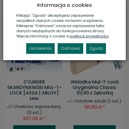
Informacja o cookies
Klikając “Zgoda” akceptujesz zapisywanie
wszystkich danych cookie na twoim urządzeniu.
Kliknięcie “Odmowa” oznacza zapisywanie tylko
danych niezbędnych do funkcjonowania strony.
Więcej informacji o cookie w
polityce prywatności
.
Ustawienia
Odmowa
Zgoda
CYLINDER
Wkładka Mul-T-Lock
SKANDYNAWSKI MUL-T-
Oryginalna Classic
LOCK [ASSA | ABLOY]
31/40 z Zębatką
zew.
Ostatnie sztuki
(1 szt.)
Chwilowo wyprzedany.
191,00 zł *
(0 szt.)
307,00 zł *