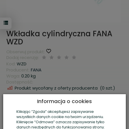
Wkładka cylindryczna FANA
WZD
Obserwuj produkt:
Dodaj recenzję:
Kod:
WZD
Producent:
FANA
Waga:
0.20
kg
Dostępność:
Produkt wycofany z oferty producenta
(
0
szt.)
33,00 zł *
/ szt.
Informacja o cookies
Cena netto:
26,83 zł
/ szt.
Klikając “Zgoda” akceptujesz zapisywanie
wszystkich danych cookie na twoim urządzeniu.
szt.
dodaj do koszyka
Kliknięcie “Odmowa” oznacza zapisywanie tylko
danych niezbędnych do funkcjonowania strony.