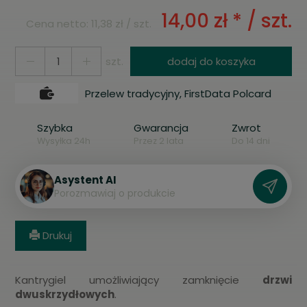
14,00 zł *
/ szt.
Cena netto:
11,38 zł
/ szt.
szt.
dodaj do koszyka
Przelew tradycyjny, FirstData Polcard
Szybka
Gwarancja
Zwrot
Wysyłka 24h
Przez 2 lata
Do 14 dni
Asystent AI
P
o
r
o
z
m
a
w
i
a
j
o
p
r
o
d
u
k
c
i
e
Drukuj
Kantrygiel umożliwiający zamknięcie
drzwi
dwuskrzydłowych
.