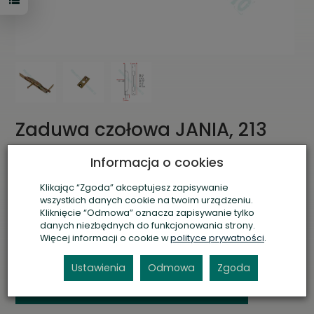
Zaduwa czołowa JANIA, 213
mm
Informacja o cookies
Obserwuj produkt:
Dodaj recenzję:
Klikając “Zgoda” akceptujesz zapisywanie
wszystkich danych cookie na twoim urządzeniu.
Kod:
ZASU
Kliknięcie “Odmowa” oznacza zapisywanie tylko
Producent:
JANIA
danych niezbędnych do funkcjonowania strony.
Kod producenta:
Z011
Więcej informacji o cookie w
polityce prywatności
.
Waga:
0.30
kg
Dostępność:
Ostatnie sztuki
(
1
szt.)
Ustawienia
Odmowa
Zgoda
Zaloguj się, aby zapytać o dostępność.